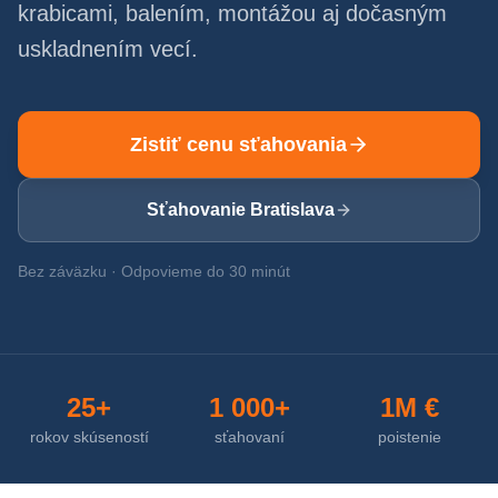
krabicami, balením, montážou aj dočasným
uskladnením vecí.
Zistiť cenu sťahovania
Sťahovanie Bratislava
Bez záväzku · Odpovieme do 30 minút
25+
1 000+
1M €
rokov skúseností
sťahovaní
poistenie