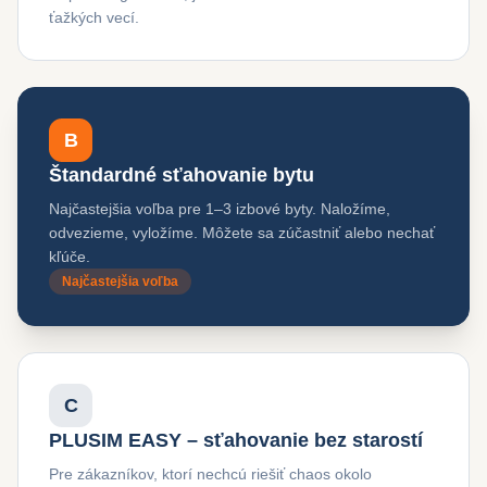
ťažkých vecí.
B
Štandardné sťahovanie bytu
Najčastejšia voľba pre 1–3 izbové byty. Naložíme,
odvezieme, vyložíme. Môžete sa zúčastniť alebo nechať
kľúče.
Najčastejšia voľba
C
PLUSIM EASY – sťahovanie bez starostí
Pre zákazníkov, ktorí nechcú riešiť chaos okolo