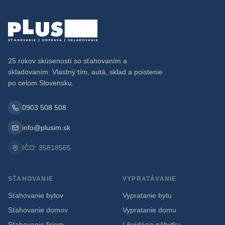
25 rokov skúseností so sťahovaním a
skladovaním. Vlastný tím, autá, sklad a poistenie
po celom Slovensku.
0903 508 508
info@plusim.sk
IČO: 35818565
SŤAHOVANIE
VYPRATÁVANIE
Sťahovanie bytov
Vypratanie bytu
Sťahovanie domov
Vypratanie domu
Sťahovanie firiem
Likvidácia nábytku