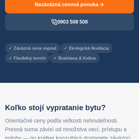
Nezáväzná cenová ponuka
0903 508 508
✓ Záväzná cena vopred
✓ Ekologická likvidácia
✓ Flexibilný termín
✓ Bratislava & Košice
Koľko stojí vypratanie bytu?
Orientačné ceny podľa veľkosti nehnuteľnosti.
Presná suma závisí od množstva vecí, prístupu a
polohy — po krátkej konzultácii dostanete záväznú