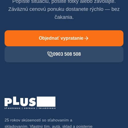
Popíšte situáciu, pošlite fotky alebo zavolajte.
Záväznú cenovú ponuku dostanete rýchlo — bez
čakania.
Objednať vypratanie
0903 508 508
25 rokov skúseností so sťahovaním a
skladovaním. Vlastný tím, autá, sklad a poistenie