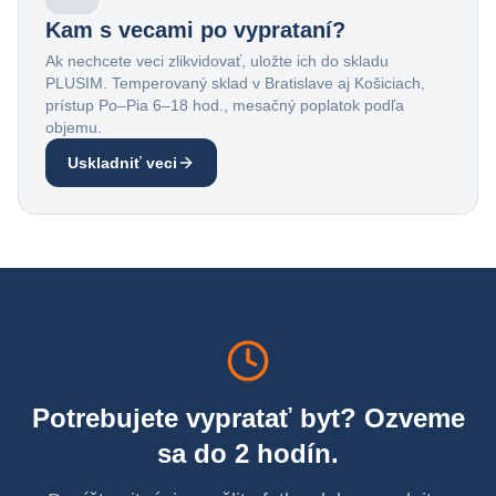
Kam s vecami po vyprataní?
Ak nechcete veci zlikvidovať, uložte ich do skladu
PLUSIM. Temperovaný sklad v Bratislave aj Košiciach,
prístup Po–Pia 6–18 hod., mesačný poplatok podľa
objemu.
Uskladniť veci
Potrebujete vypratať byt? Ozveme
sa do 2 hodín.