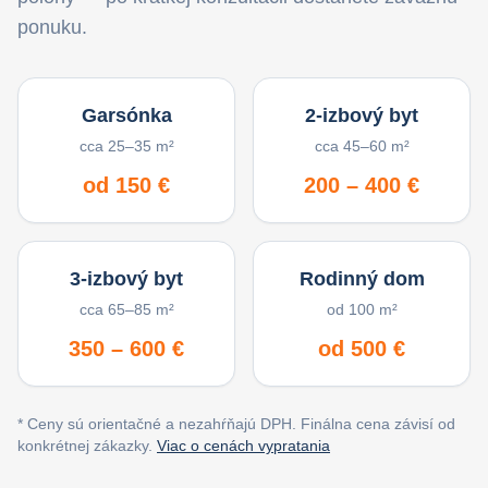
ponuku.
Garsónka
2-izbový byt
cca 25–35 m²
cca 45–60 m²
od 150 €
200 – 400 €
3-izbový byt
Rodinný dom
cca 65–85 m²
od 100 m²
350 – 600 €
od 500 €
* Ceny sú orientačné a nezahŕňajú DPH. Finálna cena závisí od
konkrétnej zákazky.
Viac o cenách vypratania