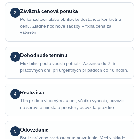
Záväzná cenová ponuka
2
Po konzultácii alebo obhliadke dostanete konkrétnu
cenu. Žiadne hodinové sadzby – fixná cena za
zákazku.
Dohodnutie termínu
3
Flexibilne podľa vašich potrieb. Väčšinou do 2–5
pracovných dní, pri urgentných prípadoch do 48 hodín.
Realizácia
4
Tím príde s vhodným autom, všetko vynesie, odvezie
na správne miesta a priestory odovzdá prázdne.
Odovzdanie
5
Byt je prázdny, vy dostanete potvrdenie. Veci v sklade