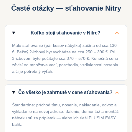
Časté otázky — sťahovanie
Nitry
Koľko stojí sťahovanie v Nitre?
Malé sťahovanie (pár kusov nábytku) začína od cca 130
€. Bežný 2-izbový byt vychádza na cca 250 – 390 €. Pri
3-izbovom byte počítajte cca 370 – 570 €. Konečná cena
závisí od množstva vecí, poschodia, vzdialenosti nosenia
a či je potrebný výťah.
Čo všetko je zahrnuté v cene sťahovania?
Štandardne: príchod tímu, nosenie, nakladanie, odvoz a
vykladanie na novej adrese. Balenie, demontáž a montáž
nábytku sú za príplatok — alebo ich rieši PLUSIM EASY
balík.