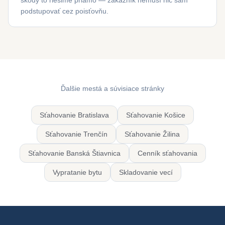
škody to riešime priamo — zákazník nemusí nič sám
podstupovať cez poisťovňu.
Ďalšie mestá a súvisiace stránky
Sťahovanie Bratislava
Sťahovanie Košice
Sťahovanie Trenčín
Sťahovanie Žilina
Sťahovanie Banská Štiavnica
Cenník sťahovania
Vypratanie bytu
Skladovanie vecí