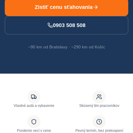
Zistiť cenu sťahovania
0903 508 508
~90 km od Bratislavy · ~290 km od Košíc
Vlastné autá a vybavenie
Skúsený tím pracovníkov
Poistenie vecí v cene
Pevný termín, bez prekvapení