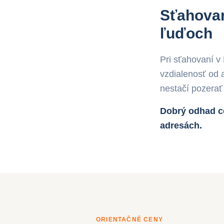
Sťahovani
ľuďoch
Pri sťahovaní v
vzdialenosť od 
nestačí pozerať
Dobrý odhad ce
adresách.
ORIENTAČNÉ CENY