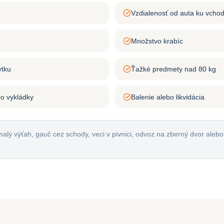
Vzdialenosť od auta ku vcho
Množstvo krabíc
ytku
Ťažké predmety nad 80 kg
bo vykládky
Balenie alebo likvidácia
malý výťah, gauč cez schody, veci v pivnici, odvoz na zberný dvor aleb