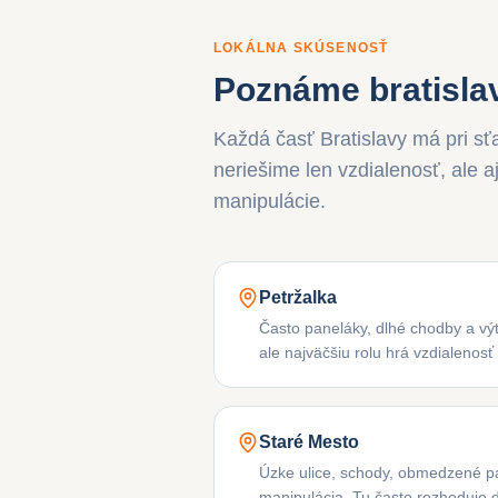
LOKÁLNA SKÚSENOSŤ
Poznáme bratislav
Každá časť Bratislavy má pri sť
neriešime len vzdialenosť, ale 
manipulácie.
Petržalka
Často paneláky, dlhé chodby a vý
ale najväčšiu rolu hrá vzdialenos
Staré Mesto
Úzke ulice, schody, obmedzené p
manipulácia. Tu často rozhoduje 