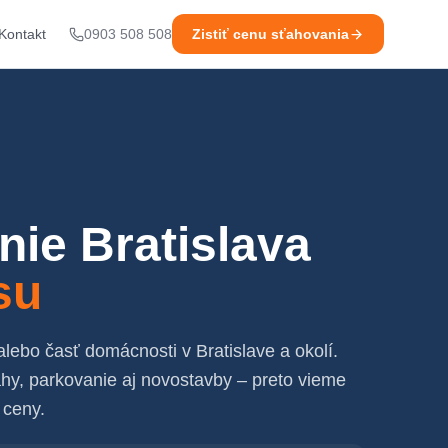
Kontakt
0903 508 508
Zistiť cenu sťahovania
ie Bratislava
su
lebo časť domácnosti v Bratislave a okolí.
y, parkovanie aj novostavby – preto vieme
 ceny.