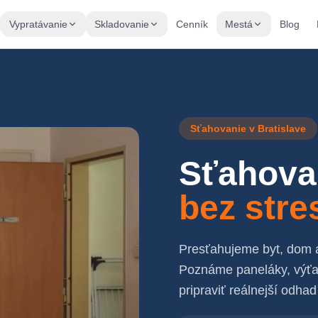
Vypratávanie
Skladovanie
Cenník
Mestá
Blog
Sťahovanie v Bratislave
Sťahovan
bez stre
Presťahujeme byt, dom a
Poznáme paneláky, výťah
pripraviť reálnejší odhad