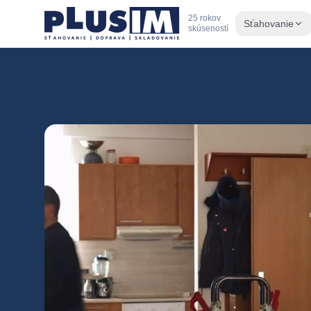
25 rokov
Sťahovanie
skúseností