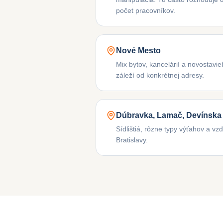
počet pracovníkov.
Nové Mesto
Mix bytov, kancelárií a novostavi
záleží od konkrétnej adresy.
Dúbravka, Lamač, Devínska
Sídlištiá, rôzne typy výťahov a vz
Bratislavy.