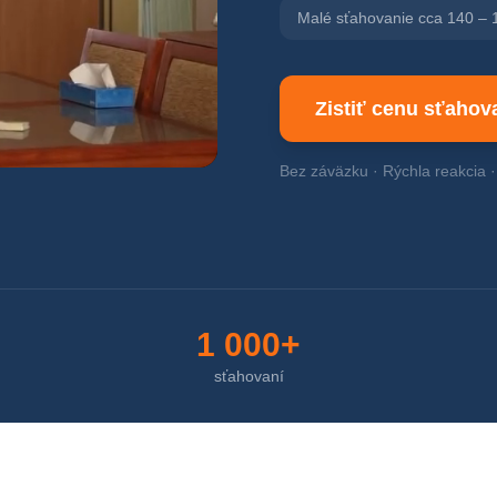
Malé sťahovanie cca 140 – 
Zistiť cenu sťahov
Bez záväzku · Rýchla reakcia 
1 000+
sťahovaní