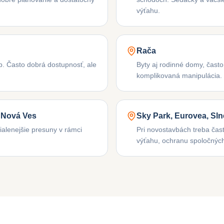
výťahu.
Rača
eb. Často dobrá dostupnosť, ale
Byty aj rodinné domy, čast
komplikovaná manipulácia.
 Nová Ves
Sky Park, Eurovea, Sln
dialenejšie presuny v rámci
Pri novostavbách treba čast
výťahu, ochranu spoločných 