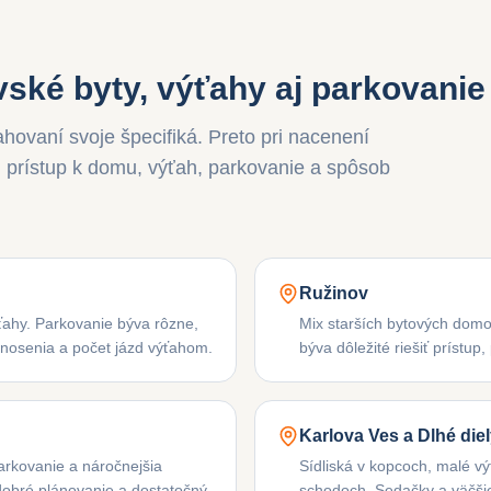
ské byty, výťahy aj parkovanie
ahovaní svoje špecifiká. Preto pri nacenení
aj prístup k domu, výťah, parkovanie a spôsob
Ružinov
ťahy. Parkovanie býva rôzne,
Mix starších bytových domo
ť nosenia a počet jázd výťahom.
býva dôležité riešiť prístup
Karlova Ves a Dlhé die
arkovanie a náročnejšia
Sídliská v kopcoch, malé v
dobré plánovanie a dostatočný
schodoch. Sedačky a väčšie