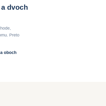
e a dvoch
chode,
omu. Preto
na oboch