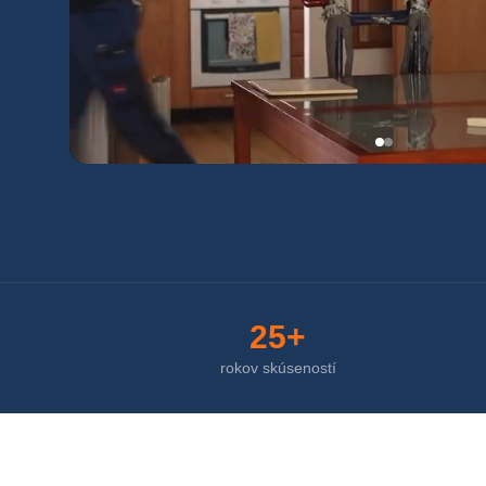
25+
rokov skúseností