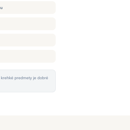
du
o krehké predmety je dobré