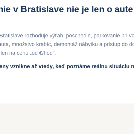
e v Bratislave nie je len o aut
 Bratislave rozhoduje výťah, poschodie, parkovanie pri v
auta, množstvo krabíc, demontáž nábytku a prístup do d
 len na cenu „od €/hod".
ny vznikne až vtedy, keď poznáme reálnu situáciu 