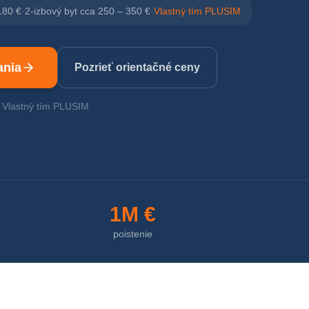
180 €
·
2-izbový byt cca 250 – 350 €
·
Vlastný tím PLUSIM
ania
Pozrieť orientačné ceny
· Vlastný tím PLUSIM
1M €
poistenie