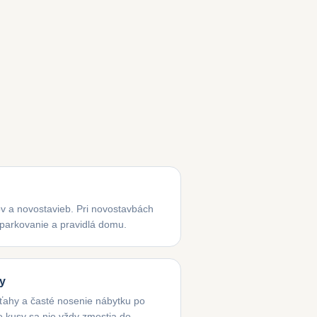
v a novostavieb. Pri novostavbách
, parkovanie a pravidlá domu.
ly
ýťahy a časté nosenie nábytku po
 kusy sa nie vždy zmestia do