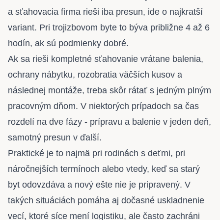
a sťahovacia firma rieši iba presun, ide o najkratší
variant. Pri trojizbovom byte to býva približne 4 až 6
hodín, ak sú podmienky dobré.
Ak sa rieši kompletné sťahovanie vrátane balenia,
ochrany nábytku, rozobratia väčších kusov a
následnej montáže, treba skôr rátať s jedným plným
pracovným dňom. V niektorých prípadoch sa čas
rozdelí na dve fázy - prípravu a balenie v jeden deň,
samotný presun v ďalší.
Praktické je to najmä pri rodinách s deťmi, pri
náročnejších termínoch alebo vtedy, keď sa starý
byt odovzdáva a nový ešte nie je pripravený. V
takých situáciách pomáha aj
dočasné uskladnenie
vecí
, ktoré síce mení logistiku, ale často zachráni