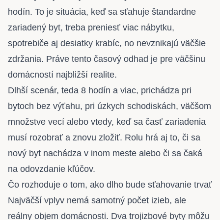
hodín. To je situácia, keď sa sťahuje štandardne
zariadený byt, treba preniesť viac nábytku,
spotrebiče aj desiatky krabíc, no nevznikajú väčšie
zdržania. Práve tento časový odhad je pre väčšinu
domácností najbližší realite.
Dlhší scenár, teda 8 hodín a viac, prichádza pri
bytoch bez výťahu, pri úzkych schodiskách, väčšom
množstve vecí alebo vtedy, keď sa časť zariadenia
musí rozobrať a znovu zložiť. Rolu hrá aj to, či sa
nový byt nachádza v inom meste alebo či sa čaká
na odovzdanie kľúčov.
Čo rozhoduje o tom, ako dlho bude sťahovanie trvať
Najväčší vplyv nemá samotný počet izieb, ale
reálny objem domácnosti. Dva trojizbové byty môžu