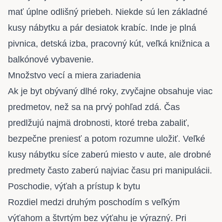
mať úplne odlišný priebeh. Niekde sú len základné
kusy nábytku a pár desiatok krabíc. Inde je plná
pivnica, detská izba, pracovný kút, veľká knižnica a
balkónové vybavenie.
Množstvo vecí a miera zariadenia
Ak je byt obývaný dlhé roky, zvyčajne obsahuje viac
predmetov, než sa na prvý pohľad zdá. Čas
predlžujú najmä drobnosti, ktoré treba zabaliť,
bezpečne preniesť a potom rozumne uložiť. Veľké
kusy nábytku síce zaberú miesto v aute, ale drobné
predmety často zaberú najviac času pri manipulácii.
Poschodie, výťah a prístup k bytu
Rozdiel medzi druhým poschodím s veľkým
výťahom a štvrtým bez výťahu je výrazný. Pri