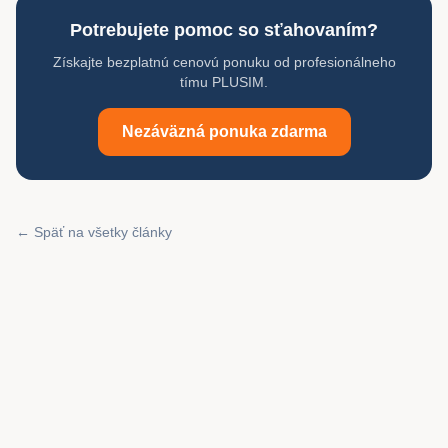
Potrebujete pomoc so sťahovaním?
Získajte bezplatnú cenovú ponuku od profesionálneho
tímu PLUSIM.
Nezáväzná ponuka zdarma
← Späť na všetky články