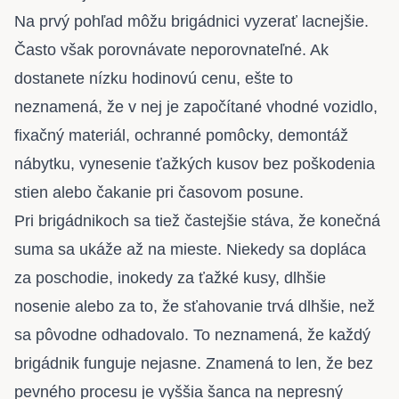
Na prvý pohľad môžu brigádnici vyzerať lacnejšie.
Často však porovnávate neporovnateľné. Ak
dostanete nízku hodinovú cenu, ešte to
neznamená, že v nej je započítané vhodné vozidlo,
fixačný materiál, ochranné pomôcky, demontáž
nábytku, vynesenie ťažkých kusov bez poškodenia
stien alebo čakanie pri časovom posune.
Pri brigádnikoch sa tiež častejšie stáva, že konečná
suma sa ukáže až na mieste. Niekedy sa dopláca
za poschodie, inokedy za ťažké kusy, dlhšie
nosenie alebo za to, že sťahovanie trvá dlhšie, než
sa pôvodne odhadovalo. To neznamená, že každý
brigádnik funguje nejasne. Znamená to len, že bez
pevného procesu je vyššia šanca na nepresný