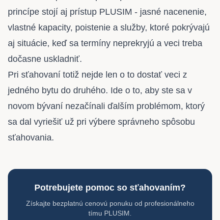
princípe stojí aj prístup PLUSIM - jasné nacenenie,
vlastné kapacity, poistenie a služby, ktoré pokrývajú
aj situácie, keď sa termíny neprekryjú a veci treba
dočasne uskladniť.
Pri sťahovaní totiž nejde len o to dostať veci z
jedného bytu do druhého. Ide o to, aby ste sa v
novom bývaní nezačínali ďalším problémom, ktorý
sa dal vyriešiť už pri výbere správneho spôsobu
sťahovania.
Potrebujete pomoc so sťahovaním?
Získajte bezplatnú cenovú ponuku od profesionálneho
tímu PLUSIM.