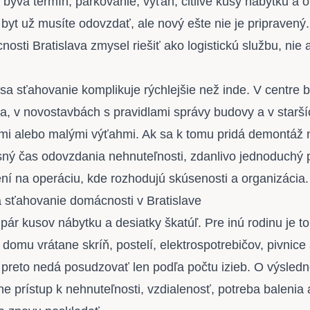
býva termín, parkovanie, výťah, citlivé kusy nábytku a o
 byt už musíte odovzdať, ale nový ešte nie je pripravený
osti Bratislava zmysel riešiť ako logistickú službu, nie
a sťahovanie komplikuje rýchlejšie než inde. V centre 
la, v novostavbách s pravidlami správy budovy a v star
mi alebo malými výťahmi. Ak sa k tomu pridá demontáž 
sný čas odovzdania nehnuteľnosti, zdanlivo jednoduchý 
í na operáciu, kde rozhodujú skúsenosti a organizácia.
sťahovanie domácnosti v Bratislave
pár kusov nábytku a desiatky škatúľ. Pre inú rodinu je t
domu vrátane skríň, postelí, elektrospotrebičov, pivnice
preto nedá posudzovať len podľa počtu izieb. O výsledn
e prístup k nehnuteľnosti, vzdialenosť, potreba balenia a