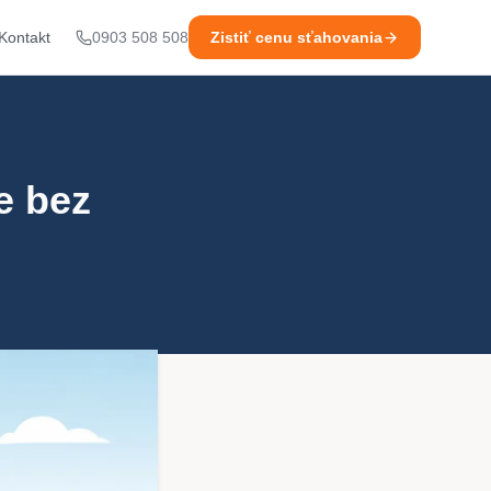
Kontakt
0903 508 508
Zistiť cenu sťahovania
e bez