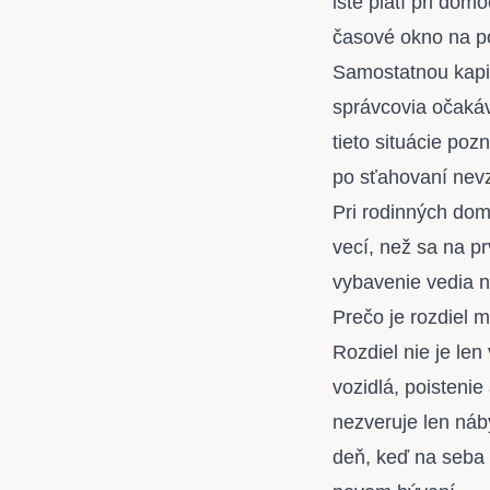
isté platí pri do
časové okno na po
Samostatnou kapi
správcovia očakáv
tieto situácie poz
po sťahovaní nevz
Pri rodinných do
vecí, než sa na pr
vybavenie vedia n
Prečo je rozdiel 
Rozdiel nie je len
vozidlá, poisteni
nezveruje len náb
deň, keď na seba 