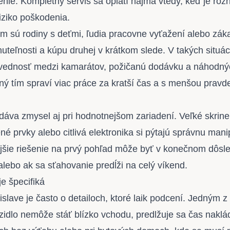
enie. Kompletný servis sa oplatí najmä vtedy, keď je roz
iziko poškodenia.
 sú rodiny s deťmi, ľudia pracovne vyťažení alebo zákazn
nuteľnosti a kúpu druhej v krátkom slede. V takých situ
vednosť medzi kamarátov, požičanú dodávku a náhodný
ý tím spraví viac práce za kratší čas a s menšou pra
dáva zmysel aj pri hodnotnejšom zariadení. Veľké skrine
né prvky alebo citlivá elektronika si pýtajú správnu man
jšie riešenie na prvý pohľad môže byť v konečnom dôsle
alebo ak sa sťahovanie predĺži na celý víkend.
e špecifiká
slave je často o detailoch, ktoré laik podcení. Jedným z 
zidlo nemôže stáť blízko vchodu, predlžuje sa čas naklád