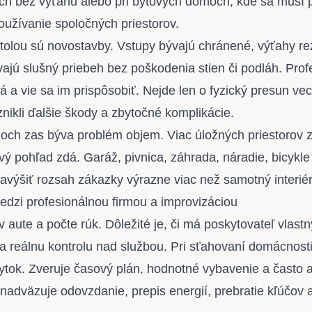
moch bez výťahu alebo pri bytových domoch, kde sa musí
užívanie spoločných priestorov.
tolou sú novostavby. Vstupy bývajú chránené, výťahy r
ajú slušný priebeh bez poškodenia stien či podláh. Prof
ná a vie sa im prispôsobiť. Nejde len o fyzický presun vecí
nikli ďalšie škody a zbytočné komplikácie.
moch zas býva problém objem. Viac úložných priestorov
vý pohľad zdá. Garáž, pivnica, záhrada, náradie, bicykle
avýšiť rozsah zákazky výrazne viac než samotný interiér
medzi profesionálnou firmou a improvizáciou
 v aute a počte rúk. Dôležité je, či má poskytovateľ vlastn
e a reálnu kontrolu nad službou. Pri sťahovaní domácnost
ytok. Zveruje časový plán, hodnotné vybavenie a často a
nadväzuje odovzdanie, prepis energií, prebratie kľúčov 