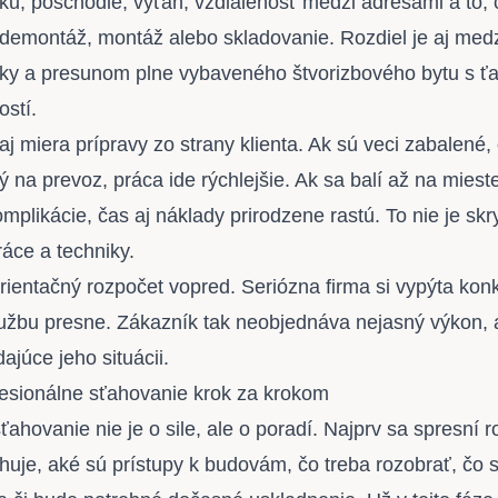
ku, poschodie, výťah, vzdialenosť medzi adresami a to, 
, demontáž, montáž alebo skladovanie. Rozdiel je aj me
nky a presunom plne vybaveného štvorizbového bytu s 
stí.
aj miera prípravy zo strany klienta. Ak sú veci zabalené
 na prevoz, práca ide rýchlejšie. Ak sa balí až na miest
mplikácie, čas aj náklady prirodzene rastú. To nie je skr
ráce a techniky.
rientačný rozpočet
vopred. Seriózna firma si vypýta kon
lužbu presne. Zákazník tak neobjednáva nejasný výkon, 
júce jeho situácii.
esionálne sťahovanie krok za krokom
ahovanie nie je o sile, ale o poradí. Najprv sa spresní 
ahuje, aké sú prístupy k budovám, čo treba rozobrať, čo 