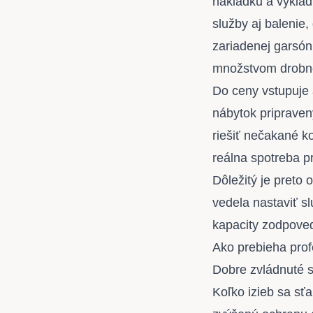
nakládku a vyklád
služby aj balenie
zariadenej garsó
množstvom drobno
Do ceny vstupuje 
nábytok pripravený
riešiť nečakané ko
reálna spotreba p
Dôležitý je preto
o
vedela nastaviť s
kapacity zodpoveda
Ako prebieha prof
Dobre zvládnuté sť
Koľko izieb sa sť