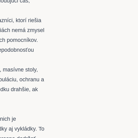
hodujúci čas,
íci, ktorí riešia
áciách nemá zmysel
ch pomocníkov.
vdepodobnosťou
, masívne stoly,
ipuláciu, ochranu a
dku drahšie, ak
nich je
ky aj vykládky. To