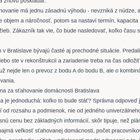
a znovu poskladať.
hovanie má jednu zásadnú výhodu - nevzniká z núdze, a
 objem a náročnosť, potom sa nastaví termín, kapacita ľ
žieb. Zákazník tak vie, čo bude nasledovať, koľko času s
.
v Bratislave bývajú časté aj prechodné situácie. Predali
ebo ste v rekonštrukcii a zariadenie treba na čas odloži
už nejde len o prevoz z bodu A do bodu B, ale o kombin
vania
.
na za sťahovanie domácnosti Bratislava
ka je jednoduchá: koľko to bude stáť? Správna odpoveď j
í od rozsahu a podmienok, nie od jedného univerzálneh
snú cenu bez základných informácií, skôr tipuje, než plá
ajmä veľkosť sťahovanej domácnosti, počet pracovníkov