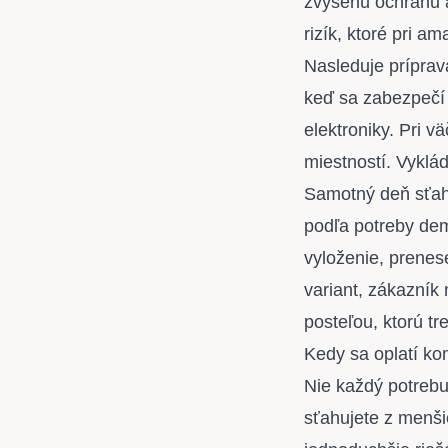
zvýšenú ochranu a
rizík, ktoré pri 
Nasleduje príprav
keď sa zabezpečí 
elektroniky. Pri 
miestností. Vyklá
Samotný deň sťah
podľa potreby dem
vyloženie, prenese
variant, zákazník
posteľou, ktorú tr
Kedy sa oplatí ko
Nie každý potrebu
sťahujete z menši