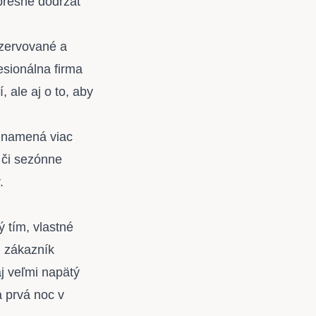
 presne dodržať
ezervované a
esionálna firma
, ale aj o to, aby
 znamená viac
 či sezónne
.
ý tím, vlastné
i zákazník
j veľmi napätý
a prvá noc v