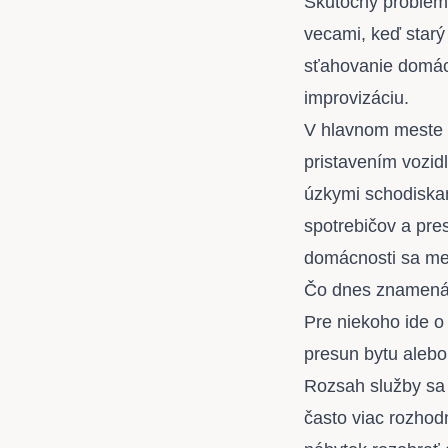
Skutočný problém 
vecami, keď starý
sťahovanie domácn
improvizáciu.
V hlavnom meste s
pristavením vozid
úzkymi schodiska
spotrebičov a pre
domácnosti sa men
Čo dnes znamená 
Pre niekoho ide o 
presun bytu alebo 
Rozsah služby sa 
často viac rozhodn