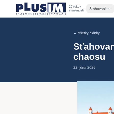
25 rokov
Sťahovanie
skúseností
← Všetky články
Sťahovan
chaosu
22. júna 2026