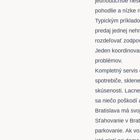
jednoduchšie rieš
pohodlie a nízke r
Typickým príkladom
predaj jednej neh
rozdeľovať zodpo
Jeden koordinovan
problémov.
Kompletný servis 
spotrebiče, sklene
skúsenosti. Lacne
sa niečo poškodí 
Bratislava má svoj
Sťahovanie v Brati
parkovanie. Ak vo