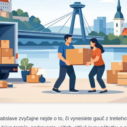
atislave zvyčajne nejde o to, či vynesiete gauč z tretieh