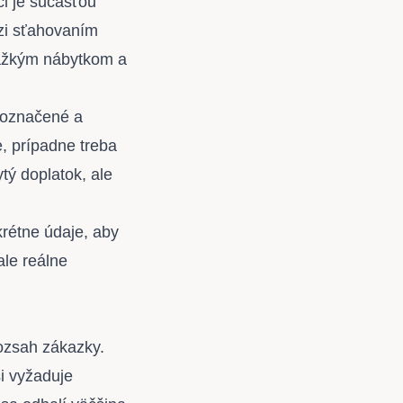
či je súčasťou
dzi sťahovaním
ťažkým nábytkom a
, označené a
e, prípadne treba
ytý doplatok, ale
krétne údaje, aby
ale reálne
rozsah zákazky.
si vyžaduje