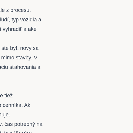
le z procesu.
udí, typ vozidla a
i vyhradiť a aké
 ste byt, nový sa
ť mimo stavby. V
áciu sťahovania a
e tiež
o cenníka. Ak
nuje.
, čas potrebný na