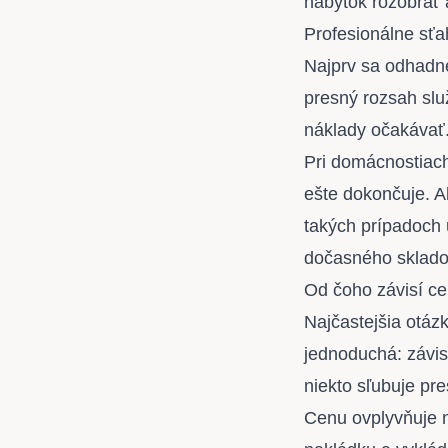
nábytok rozobrať 
Profesionálne sťa
Najprv sa odhadne
presný rozsah slu
náklady očakávať
Pri domácnostiach 
ešte dokončuje. Al
takých prípadoch 
dočasného sklado
Od čoho závisí ce
Najčastejšia otáz
jednoduchá: závis
niekto sľubuje pre
Cenu ovplyvňuje n