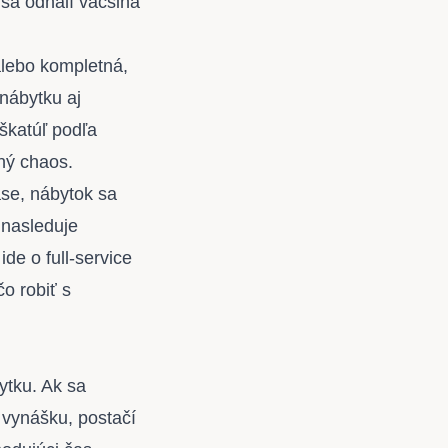
 sa odhalí väčšina
alebo kompletná,
nábytku aj
škatúľ podľa
ný chaos.
se, nábytok sa
 nasleduje
de o full-service
o robiť s
ytku. Ak sa
 vynášku, postačí