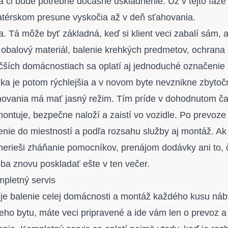
 či bude potrebné dočasné uskladnenie. Už v tejto fáze
amatérskom presune vyskočia až v deň sťahovania.
a. Tá môže byť základná, keď si klient veci zabalí sám, 
obalový materiál, balenie krehkých predmetov, ochrana 
väčších domácnostiach sa oplatí aj jednoduché označenie 
dka je potom rýchlejšia a v novom byte nevznikne zbytoč
ovania má mať jasný režim. Tím príde v dohodnutom ča
ontuje, bezpečne naloží a zaistí vo vozidle. Po prevoze
nie do miestností a podľa rozsahu služby aj montáž. Ak i
 nerieši zháňanie pomocníkov, prenájom dodávky ani to, č
eba znovu poskladať ešte v ten večer.
mpletný servis
je balenie celej domácnosti a montáž každého kusu náb
eho bytu, máte veci pripravené a ide vám len o prevoz a