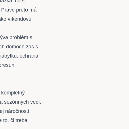
tázka, čo s
. Práve preto má
 ako víkendovú
býva problém s
ších domoch zas s
nábytku, ochrana
presun
o kompletný
 a sezónnych vecí.
ej náročnosti
 to, či treba