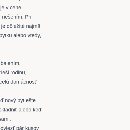
je v cene.
 riešením. Pri
je dôležité najmä
bytku alebo vtedy,
í balením,
ieši rodinu,
ť celú domácnosť
ď nový byt ešte
skladniť alebo keď
sami.
odviezť pár kusov