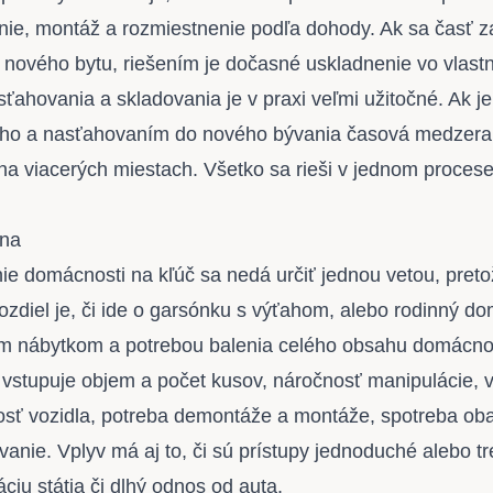
nie, montáž a rozmiestnenie podľa dohody. Ak sa časť 
 nového bytu, riešením je
dočasné uskladnenie
vo vlast
sťahovania a skladovania je v praxi veľmi užitočné. Ak j
ho a nasťahovaním do nového bývania časová medzera
na viacerých miestach. Všetko sa rieši v jednom proces
ena
ie
domácnosti na kľúč sa nedá určiť jednou vetou, preto
ozdiel je, či ide o garsónku s výťahom, alebo rodinný do
ým nábytkom a potrebou balenia celého obsahu domácnos
vstupuje objem a počet kusov, náročnosť manipulácie, v
osť vozidla, potreba demontáže a montáže, spotreba ob
anie. Vplyv má aj to, či sú prístupy jednoduché alebo tr
ciu státia či dlhý odnos od auta.