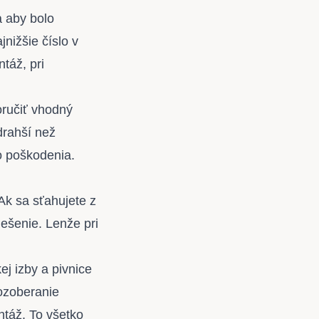
a aby bolo
nižšie číslo v
táž, pri
oručiť vhodný
drahší než
ko poškodenia.
k sa sťahujete z
iešenie. Lenže pri
j izby a pivnice
rozoberanie
ntáž. To všetko