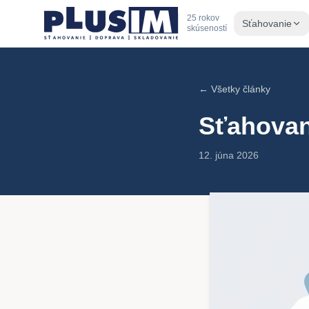
25 rokov
Sťahovanie
skúseností
← Všetky články
Sťahovan
12. júna 2026