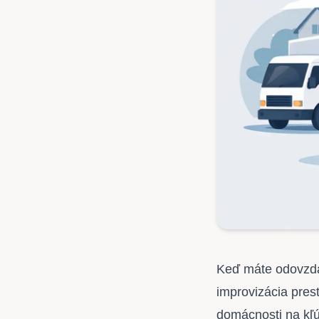
Keď máte odovzdať
improvizácia pres
domácnosti na kľú