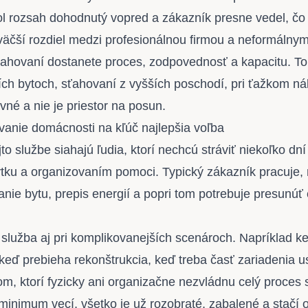
bol rozsah dohodnutý vopred a zákazník presne vedel, čo 
väčší rozdiel medzi profesionálnou firmou a neformálnym
ahovaní dostanete proces, zodpovednosť a kapacitu. To 
ších bytoch, sťahovaní z vyšších poschodí, pri ťažkom ná
vné a nie je priestor na posun.
vanie domácnosti na kľúč najlepšia voľba
jto službe siahajú ľudia, ktorí nechcú stráviť niekoľko dn
ku a organizovaním pomoci. Typický zákazník pracuje, r
nie bytu, prepis energií a popri tom potrebuje presunú
lužba aj pri komplikovanejších scenároch. Napríklad ke
 keď prebieha rekonštrukcia, keď treba časť zariadenia u
om, ktorí fyzicky ani organizačne nezvládnu celý proces 
inimum vecí, všetko je už rozobraté, zabalené a stačí 