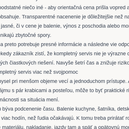
podstatné niečo iné - aby orientačná cena prišla vopred 
bsahuje. Transparentné nacenenie je dôležitejšie než naj
e jasné, či v cene je balenie, výnos z poschodia alebo mon
nikajú zbytočné spory.
ma preto potrebuje presné informácie a následne vie odp
kedy zákazník zistí, že kompletný servis nie je výrazne 
ých čiastkových riešení. Navyše šetrí čas a znižuje rizi
mpletný servis viac než svojpomoc
sel pri menšom objeme vecí a jednoduchom prístupe. A
jmu s pár krabicami a posteľou, môže to byť praktické r
ácnosti sa situácia mení.
býva podcenenie času. Balenie kuchyne, šatníka, detske
 viac hodín, než ľudia očakávajú. K tomu treba prirátať 
 materiálu, nakladanie, jazdy tam a späť a opätovnú mo