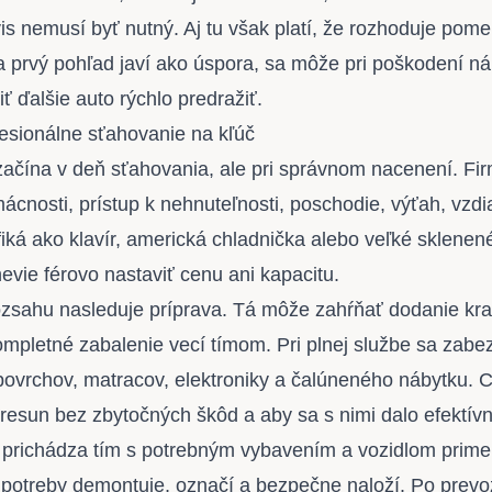
is nemusí byť nutný. Aj tu však platí, že rozhoduje pome
 na prvý pohľad javí ako úspora, sa môže pri poškodení n
iť ďalšie auto rýchlo predražiť.
esionálne sťahovanie na kľúč
ačína v deň sťahovania, ale pri správnom nacenení. Fir
ácnosti, prístup k nehnuteľnosti, poschodie, výťah, vzd
fiká ako klavír, americká chladnička alebo veľké sklenen
nevie férovo nastaviť cenu ani kapacitu.
zsahu nasleduje príprava. Tá môže zahŕňať dodanie kr
ompletné zabalenie vecí tímom. Pri plnej službe sa zabe
 povrchov, matracov, elektroniky a čalúneného nábytku. C
 presun bez zbytočných škôd a aby sa s nimi dalo efektív
prichádza tím s potrebným vybavením a vozidlom primer
potreby demontuje, označí a bezpečne naloží. Po prevo