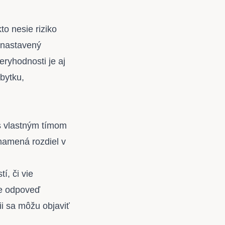
o nesie riziko
s nastavený
ryhodnosti je aj
ábytku,
 s vlastným tímom
znamená rozdiel v
í, či vie
je odpoveď
ii sa môžu objaviť