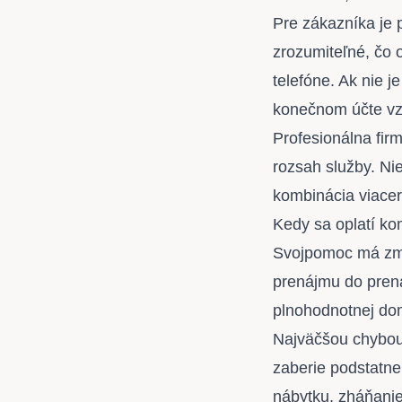
Pre zákazníka je 
zrozumiteľné, čo o
telefóne. Ak nie j
konečnom účte vz
Profesionálna fir
rozsah služby. Nie
kombinácia viacer
Kedy sa oplatí ko
Svojpomoc má zmy
prenájmu do prená
plnohodnotnej dom
Najväčšou chybou 
zaberie podstatne
nábytku, zháňanie