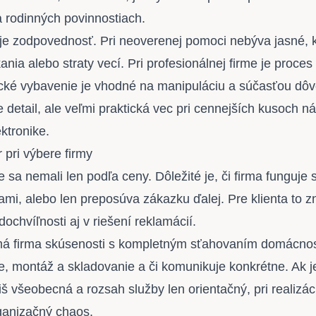
a rodinných povinnostiach.
e zodpovednosť. Pri neoverenej pomoci nebýva jasné, kt
nia alebo straty vecí. Pri profesionálnej firme je proce
ické vybavenie je vhodné na manipuláciu a súčasťou dôve
je detail, ale veľmi praktická vec pri cennejších kusoch n
ktronike.
 pri výbere firmy
 sa nemali len podľa ceny. Dôležité je, či firma funguje
lami, alebo len preposúva zákazku ďalej. Pre klienta to 
 dochvíľnosti aj v riešení reklamácií.
i má firma skúsenosti s kompletným sťahovaním domácnost
e, montáž a skladovanie a či komunikuje konkrétne. Ak 
iš všeobecná a rozsah služby len orientačný, pri realizác
ganizačný chaos.