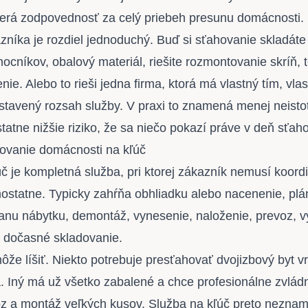
berá zodpovednosť za celý priebeh presunu domácnosti.
níka je rozdiel jednoduchý. Buď si sťahovanie skladáte 
ocníkov, obalový materiál, riešite rozmontovanie skríň, 
ie. Alebo to rieši jedna firma, ktorá má vlastný tím, vlas
stavený rozsah služby. V praxi to znamená menej neisto
tatne nižšie riziko, že sa niečo pokazí práve v deň sťah
vanie domácnosti na kľúč
č je kompletná služba, pri ktorej zákazník nemusí koordi
ostatne. Typicky zahŕňa obhliadku alebo nacenenie, plá
ranu nábytku, demontáž, vynesenie, naloženie, prevoz, 
j dočasné skladovanie.
že líšiť. Niekto potrebuje presťahovať dvojizbový byt v
. Iný má už všetko zabalené a chce profesionálne zvlád
z a montáž veľkých kusov. Služba na kľúč preto nezname