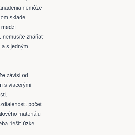
zariadenia nemôže
nom sklade.
e medzi
, nemusíte zháňať
e a s jedným
že závisí od
m s viacerými
ti.
zdialenosť, počet
alového materiálu
eba riešiť úzke