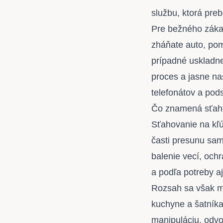
službu, ktorá pre
Pre bežného zákaz
zháňate auto, pom
prípadné uskladnen
proces a jasne na
telefonátov a pods
Čo znamená sťaho
Sťahovanie na kľú
časti presunu sam
balenie vecí, och
a podľa potreby a
Rozsah sa však mô
kuchyne a šatníka
manipuláciu, odvo