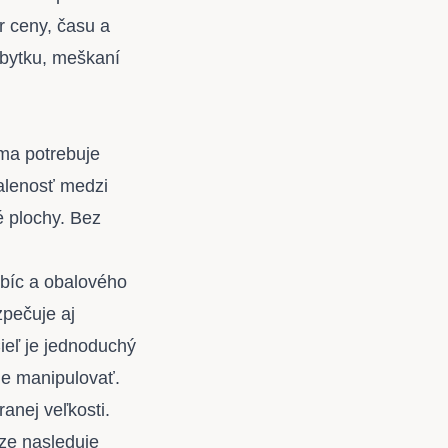
r ceny, času a
ábytku, meškaní
ma potrebuje
ialenosť medzi
é plochy. Bez
abíc a obalového
zpečuje aj
ieľ je jednoduchý
ne manipulovať.
anej veľkosti.
ze nasleduje