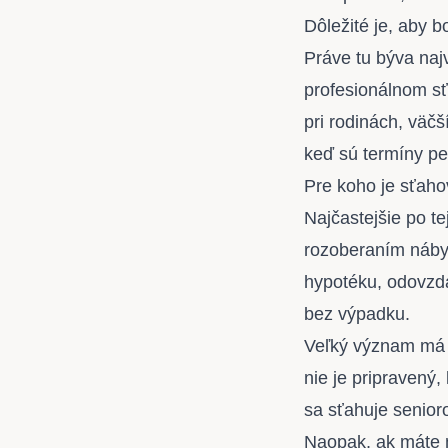
Dôležité je, aby 
Práve tu býva naj
profesionálnom sť
pri rodinách, väč
keď sú termíny pe
Pre koho je sťaho
Najčastejšie po te
rozoberaním nábyt
hypotéku, odovzda
bez výpadku.
Veľký význam má s
nie je pripravený,
sa sťahuje senior
Naopak, ak máte m