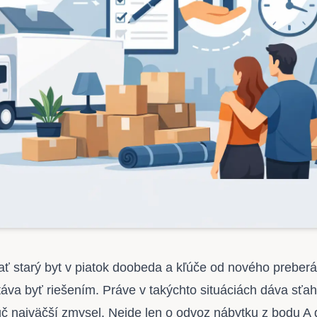
 starý byt v piatok doobeda a kľúče od nového preberá
táva byť riešením. Práve v takýchto situáciách dáva sťa
č najväčší zmysel. Nejde len o odvoz nábytku z bodu A 