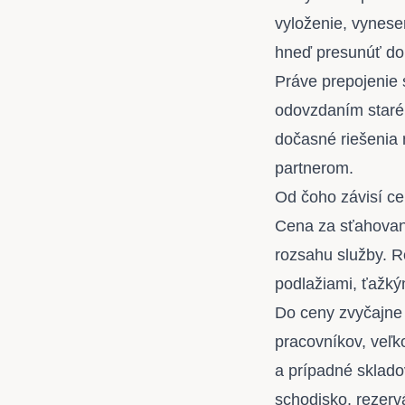
vyloženie, vynese
hneď presunúť do
Práve prepojenie 
odovzdaním staré
dočasné riešenia 
partnerom.
Od čoho závisí c
Cena za sťahovan
rozsahu služby. R
podlažiami, ťažk
Do ceny zvyčajne 
pracovníkov, veľk
a prípadné skladov
schodisko, rezervá