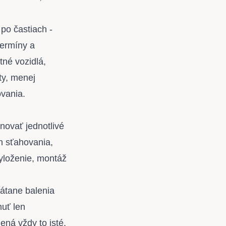
po častiach -
termíny a
tné vozidlá,
ty, menej
ovania.
novať jednotlivé
n sťahovania,
vyloženie, montáž
rátane balenia
nuť len
ná vždy to isté.