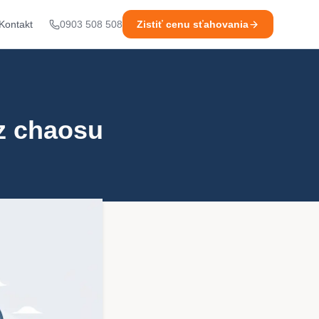
Kontakt
0903 508 508
Zistiť cenu sťahovania
z chaosu