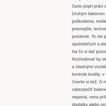
často popri práci 
Druhým faktorom j
poškodenia, meška
presnejšie, techn
poistenie. To nie 
spotrebičoch a ele
Na čo si dať pozor
Rozhodovať by ste
a vlastnými vozid
kontrole kvality, v
Overte si tiež, č
zabezpečiť baleni
nejasná, cena príl
doplatky alebo or