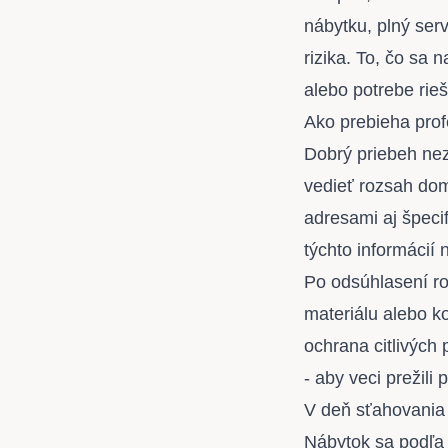
nábytku, plný serv
rizika. To, čo sa
alebo potrebe rieš
Ako prebieha prof
Dobrý priebeh nez
vedieť rozsah dom
adresami aj špeci
týchto informácií 
Po odsúhlasení ro
materiálu alebo k
ochrana citlivých
- aby veci prežili
V deň sťahovania 
Nábytok sa podľa 