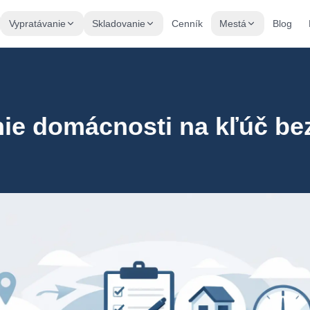
Vypratávanie
Skladovanie
Cenník
Mestá
Blog
ie domácnosti na kľúč be