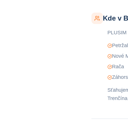
Kde v B
PLUSIM s
Petrža
Nové 
Rača
Záhors
Sťahujem
Trenčína,