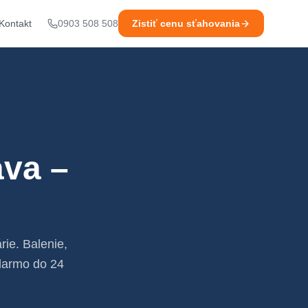
Kontakt
0903 508 508
Zistiť cenu sťahovania
ava –
rie. Balenie,
darmo do 24