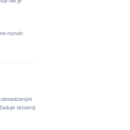
šte nie je
íme rozsah
y s obmedzeným
vyžaduje skúsený