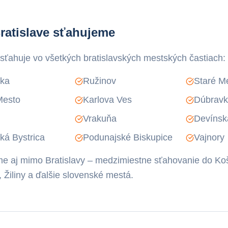
ratislave sťahujeme
ťahuje vo všetkých bratislavských mestských častiach:
lka
Ružinov
Staré M
Mesto
Karlova Ves
Dúbrav
Vrakuňa
Devínsk
ká Bystrica
Podunajské Biskupice
Vajnory
e aj mimo Bratislavy – medzimiestne sťahovanie do Koš
 Žiliny a ďalšie slovenské mestá.