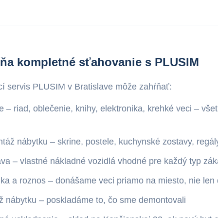
ŕňa kompletné sťahovanie s PLUSIM
í servis PLUSIM v Bratislave môže zahŕňať:
e – riad, oblečenie, knihy, elektronika, krehké veci – vš
áž nábytku – skrine, postele, kuchynské zostavy, regál
va – vlastné nákladné vozidlá vhodné pre každý typ zá
ka a roznos – donášame veci priamo na miesto, nie len
ž nábytku – poskladáme to, čo sme demontovali