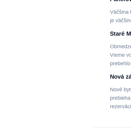
Väčšina 
je väčši
Staré M
Obmedzen
Vieme vo
prebehlo
Nová zá
Nové byt
prebieha
rezervác