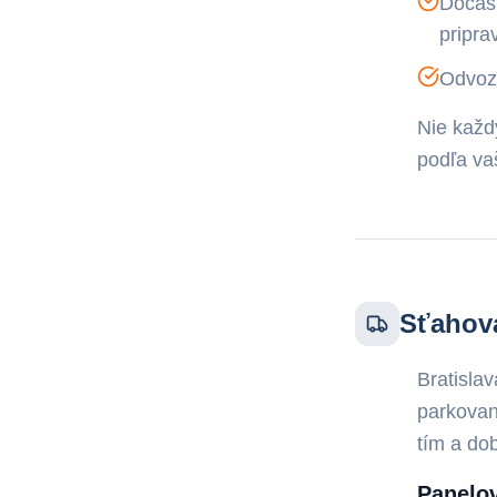
Dočasn
pripra
Odvoz 
Nie každ
podľa vaš
Sťahova
Bratisla
parkovan
tím a dob
Panelov