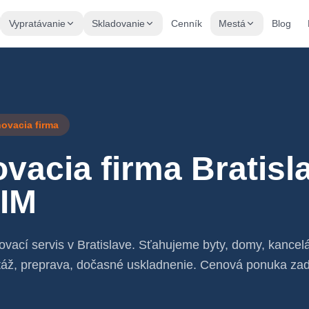
Vypratávanie
Skladovanie
Cenník
Mestá
Blog
hovacia firma
vacia firma Bratisl
IM
vací servis v Bratislave. Sťahujeme byty, domy, kancelá
áž, preprava, dočasné uskladnenie. Cenová ponuka za