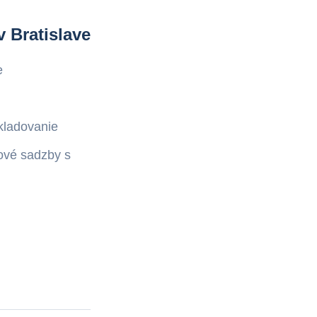
 Bratislave
e
kladovanie
ové sadzby s