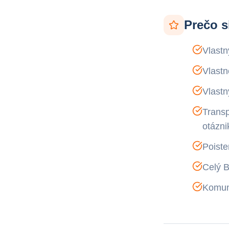
Prečo s
Vlastn
Vlastn
Vlastn
Transp
otázni
Poiste
Celý B
Komuni