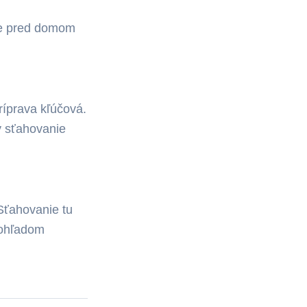
ie pred domom
ríprava kľúčová.
y sťahovanie
Sťahovanie tu
 ohľadom