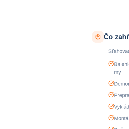
Čo zah
Sťahovac
Baleni
my
Demont
Prepra
Vyklád
Montá