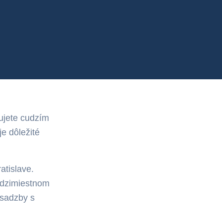
rujete cudzím
e dôležité
atislave.
medzimiestnom
 sadzby s