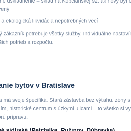
é uskladnenie – sklad na Kopčianskej 92, ak nový byt e
vený
a ekologická likvidácia nepotrebných vecí
ý zákazník potrebuje všetky služby. Individuálne nastav
ich potrieb a rozpočtu.
nie bytov v Bratislave
va má svoje špecifiká. Stará zástavba bez výťahu, zón
ím, historické centrum s úzkymi ulicami – to všetko si 
rú prípravu.
é sídliská (Petržalka, Ružinov, Dúbravka)