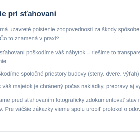
ie pri sťahovaní
á uzavreté poistenie zodpovednosti za škody spôsobe
. Čo to znamená v praxi?
 sťahovaní poškodíme váš nábytok – riešime to transpar
nie
kodíme spoločné priestory budovy (steny, dvere, výťah) 
 váš majetok je chránený počas nakládky, prepravy aj v
me pred sťahovaním fotograficky zdokumentovať stav 
ov. Pre väčšie zákazky vieme spolu urobiť protokol o odo