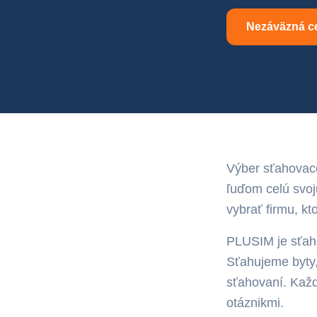
Nezáväzná c
Výber sťahovace
ľuďom celú svoj
vybrať firmu, kt
PLUSIM je sťaho
Sťahujeme byty,
sťahovaní. Každ
otáznikmi.