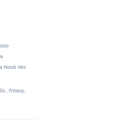
esto
ka
a Nová Ves
íc, Trnavy,