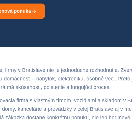
enová ponuka
j firmy v Bratislave nie je jednoduché rozhodnutie. Zve
u domácnosť – nábytok, elektroniku, osobné veci. Preto j
orá má skúsenosti, poistenie a fungujúci proces.
vacia firma s vlastným tímom, vozidlami a skladom v Br
 domy, kancelárie a prevádzky v celej Bratislave aj v 
á zákazka dostane konkrétnu ponuku, nie len hodinové