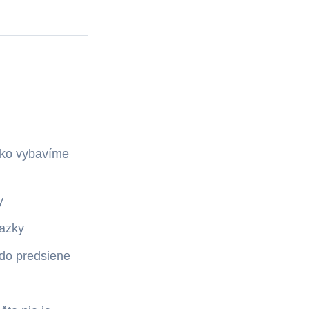
etko vybavíme
y
kazky
 do predsiene