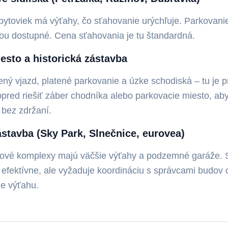
bytoviek má výťahy, čo sťahovanie urýchľuje. Parkovan
nou dostupné. Cena sťahovania je tu štandardná.
esto a historická zástavba
ý vjazd, platené parkovanie a úzke schodiská – tu je p
pred riešiť záber chodníka alebo parkovacie miesto, ab
 bez zdržaní.
stavba (Sky Park, Slnečnice, eurovea)
ové komplexy majú väčšie výťahy a podzemné garáže. 
 efektívne, ale vyžaduje koordináciu s správcami budov
ie výťahu.