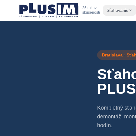
25 rokov
Sťahovanie
skúseností
Bratislava · Sťa
Sťaho
PLUS
Kompletný sťaho
demontáž, mont
hodín.