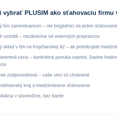
i vybrať PLUSIM ako sťahovaciu firmu v
ý tím zamestnancov – nie brigádnici na jedno sťahovani
é vozidlá – nezávisíme od externých prepravcov
ý sklad v BA na Kopčianskej 92 – ak potrebujete medzis
arentná cena – konkrétna ponuka vopred, žiadne hodin
kmi
nie zodpovednosti – vaše veci sú chránené
ratislavský kraj a medzimiestne sťahovanie
kácia v slovenčine, bez bariér