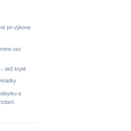
né pri výkone
entne cez
– tiež kryté
ykládky
nábytku a
vzdaní.